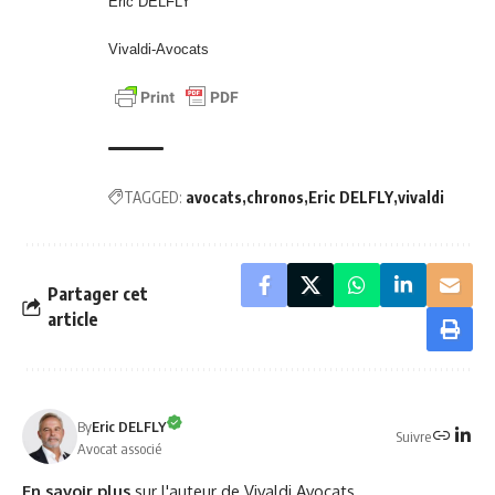
Eric DELFLY
Vivaldi-Avocats
TAGGED:
avocats
chronos
Eric DELFLY
vivaldi
Partager cet
article
By
Eric DELFLY
Suivre
Avocat associé
En savoir plus
sur l'auteur de Vivaldi Avocats