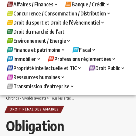
Affaires / Finances
Banque / Crédit
Concurrence / Consommation / Distribution
Droit du sport et Droit de l’évènementiel
Droit du marché de l’art
Environnement / Energie
Finance et patrimoine
Fiscal
Immobilier
Professions réglementées
Propriété intellectuelle et TIC
Droit Public
Ressources humaines
Transmission d’entreprise
Chronos - Vivaldi avocats
>
Tous les articles
>
Affaires / Finances
>
Droit pénal des 
DROIT PÉNAL DES AFFAIRES
Obligation