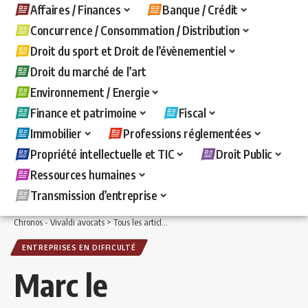
Affaires / Finances
Banque / Crédit
Concurrence / Consommation / Distribution
Droit du sport et Droit de l’évènementiel
Droit du marché de l’art
Environnement / Energie
Finance et patrimoine
Fiscal
Immobilier
Professions réglementées
Propriété intellectuelle et TIC
Droit Public
Ressources humaines
Transmission d’entreprise
Chronos - Vivaldi avocats
>
Tous les articles
>
Affaires / Finances
>
Entreprises en d
ENTREPRISES EN DIFFICULTÉ
Marc le