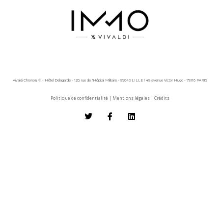
Vivaldi Chronos © - Hôtel Delagarde - 120, rue de l'Hôpital Militaire - 59043 LILLE / 45 avenue Victor Hugo - 75116 PARIS
Politique de confidentialité
|
Mentions légales
|
Crédits