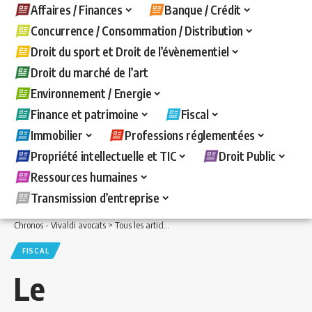
Affaires / Finances
Banque / Crédit
Concurrence / Consommation / Distribution
Droit du sport et Droit de l’évènementiel
Droit du marché de l’art
Environnement / Energie
Finance et patrimoine
Fiscal
Immobilier
Professions réglementées
Propriété intellectuelle et TIC
Droit Public
Ressources humaines
Transmission d’entreprise
Chronos - Vivaldi avocats
>
Tous les articles
>
Fiscal
>
Le plafonnement des frais rée
FISCAL
Le