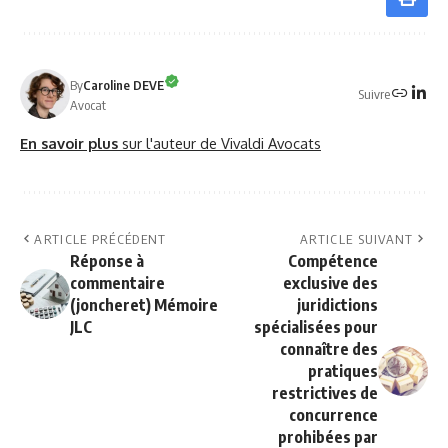
By
Caroline DEVE
Suivre
Avocat
En savoir plus
sur l'auteur de Vivaldi Avocats
ARTICLE PRÉCÉDENT
ARTICLE SUIVANT
Réponse à
Compétence
commentaire
exclusive des
(joncheret) Mémoire
juridictions
JLC
spécialisées pour
connaître des
pratiques
restrictives de
concurrence
prohibées par