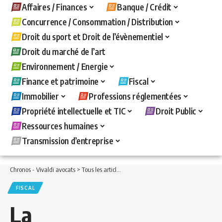
Affaires / Finances
Banque / Crédit
Concurrence / Consommation / Distribution
Droit du sport et Droit de l’évènementiel
Droit du marché de l’art
Environnement / Energie
Finance et patrimoine
Fiscal
Immobilier
Professions réglementées
Propriété intellectuelle et TIC
Droit Public
Ressources humaines
Transmission d’entreprise
Chronos - Vivaldi avocats
>
Tous les articles
>
Fiscal
>
La cessation d’entreprise en
FISCAL
La