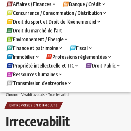
Affaires / Finances
Banque / Crédit
Concurrence / Consommation / Distribution
Droit du sport et Droit de l’évènementiel
Droit du marché de l’art
Environnement / Energie
Finance et patrimoine
Fiscal
Immobilier
Professions réglementées
Propriété intellectuelle et TIC
Droit Public
Ressources humaines
Transmission d’entreprise
Chronos - Vivaldi avocats
>
Tous les articles
>
Affaires / Finances
>
Entreprises en d
ENTREPRISES EN DIFFICULTÉ
Irrecevabilit