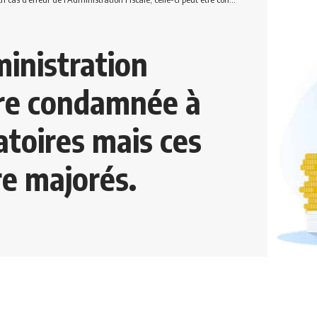
ministration
être condamnée à
atoires mais ces
re majorés.