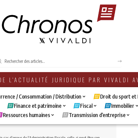
 DE L'ACTUALITÉ JURIDIQUE PAR VIVALDI 
rrence / Consommation / Distribution
Droit du sport et
Finance et patrimoine
Fiscal
Immobilier
Ressources humaines
Transmission d’entreprise
 cas d’erreur de l’Administration Fiscale, celle-ci peut être condamnée à payer des intérêts moratoires mais ces intérêts ne peuvent être majorés.