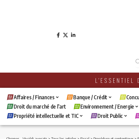
L'ESSENTIEL
Affaires / Finances
Banque / Crédit
Concu
Droit du marché de l’art
Environnement / Energie
Propriété intellectuelle et TIC
Droit Public
Chronos - Vivaldi avocats
>
Tous les articles
>
Fiscal
>
Procédure et contentieux
>
En