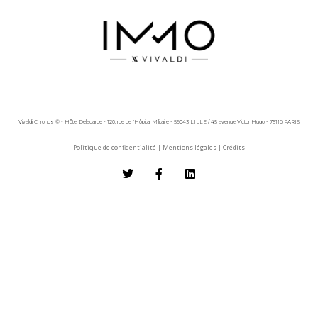
Vivaldi Chronos © - Hôtel Delagarde - 120, rue de l'Hôpital Militaire - 59043 LILLE / 45 avenue Victor Hugo - 75116 PARIS
Politique de confidentialité
|
Mentions légales
|
Crédits