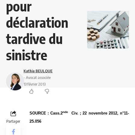
pour
déclaration
tardive du
sinistre
Kathia BEULQUE
- Avocat associée
13 février 2013
nde
SOURCE : Cass.2
Civ. ; 22 novembre 2012, n°11-
Partager
25.056