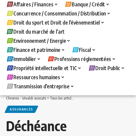
Affaires / Finances
Banque / Crédit
Concurrence / Consommation / Distribution
Droit du sport et Droit de l’évènementiel
Droit du marché de l’art
Environnement / Energie
Finance et patrimoine
Fiscal
Immobilier
Professions réglementées
Propriété intellectuelle et TIC
Droit Public
Ressources humaines
Transmission d’entreprise
Chronos - Vivaldi avocats
>
Tous les articles
>
Immobilier
>
Assurances
>
Déchéance
ASSURANCES
Déchéance