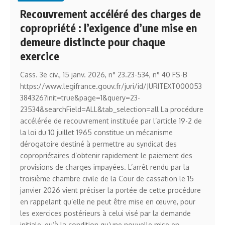
Recouvrement accéléré des charges de
copropriété : l’exigence d’une mise en
demeure distincte pour chaque
exercice
Cass. 3e civ., 15 janv. 2026, n° 23.23-534, n° 40 FS-B
https://www.legifrance.gouv.fr/juri/id/JURITEXT000053
384326?init=true&page=1&query=23-
23534&searchField=ALL&tab_selection=all La procédure
accélérée de recouvrement instituée par l’article 19-2 de
la loi du 10 juillet 1965 constitue un mécanisme
dérogatoire destiné à permettre au syndicat des
copropriétaires d’obtenir rapidement le paiement des
provisions de charges impayées. L’arrêt rendu par la
troisième chambre civile de la Cour de cassation le 15
janvier 2026 vient préciser la portée de cette procédure
en rappelant qu’elle ne peut être mise en œuvre, pour
les exercices postérieurs à celui visé par la demande
initiale, qu’à la condition qu’une nouvelle mise en