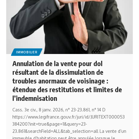
IMMOBILIER
Annulation de la vente pour dol
résultant de la dissimulation de
troubles anormaux de voisinage :
étendue des restitutions et limites de
l’indemnisation
Cass. 3e civ., 8 janv. 2026, n° 23-23.861, n° 14 D
https://www.legifrance.gouv.fr/juri/id/JURITEXT000053
384200?init=true&page=1&query=23-
23.861&searchField=ALL&tab_selection=all La vente d’un
immeuble d’habitation peut être annulée lorsque le