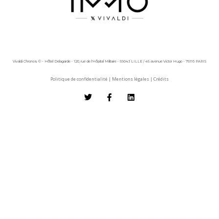
Vivaldi Chronos © - Hôtel Delagarde - 120, rue de l'Hôpital Militaire - 59043 LILLE / 45 avenue Victor Hugo - 75116 PARIS
Politique de confidentialité
|
Mentions légales
|
Crédits