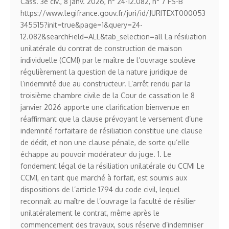
Cass. 3e civ., 8 janv. 2026, n° 24-12.082, n° 7 FS-B
https://www.legifrance.gouv.fr/juri/id/JURITEXT000053
345515?init=true&page=1&query=24-
12.082&searchField=ALL&tab_selection=all La résiliation
unilatérale du contrat de construction de maison
individuelle (CCMI) par le maître de l’ouvrage soulève
régulièrement la question de la nature juridique de
l’indemnité due au constructeur. L’arrêt rendu par la
troisième chambre civile de la Cour de cassation le 8
janvier 2026 apporte une clarification bienvenue en
réaffirmant que la clause prévoyant le versement d’une
indemnité forfaitaire de résiliation constitue une clause
de dédit, et non une clause pénale, de sorte qu’elle
échappe au pouvoir modérateur du juge. 1. Le
fondement légal de la résiliation unilatérale du CCMI Le
CCMI, en tant que marché à forfait, est soumis aux
dispositions de l’article 1794 du code civil, lequel
reconnaît au maître de l’ouvrage la faculté de résilier
unilatéralement le contrat, même après le
commencement des travaux, sous réserve d’indemniser