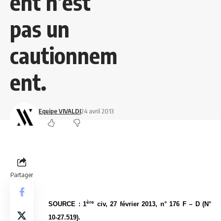
ent n’est
pas un
cautionnem
ent.
Equipe VIVALDI
24 avril 2013
Partager
ère
SOURCE : 1
civ, 27 février 2013, n° 176 F – D (N°
10-27.519).