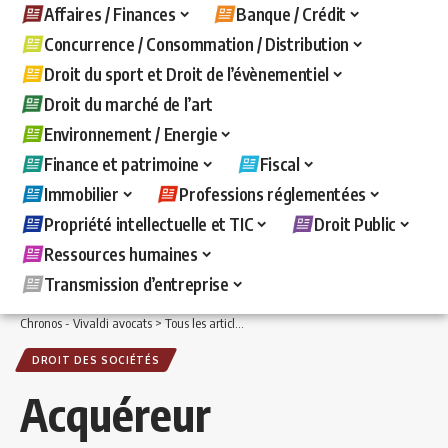
Affaires / Finances
Banque / Crédit
Concurrence / Consommation / Distribution
Droit du sport et Droit de l’évènementiel
Droit du marché de l’art
Environnement / Energie
Finance et patrimoine
Fiscal
Immobilier
Professions réglementées
Propriété intellectuelle et TIC
Droit Public
Ressources humaines
Transmission d’entreprise
Chronos - Vivaldi avocats
>
Tous les articles
>
Affaires / Finances
>
Droit des sociét
DROIT DES SOCIÉTÉS
Acquéreur