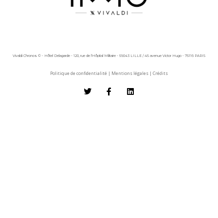
Vivaldi Chronos © - Hôtel Delagarde - 120, rue de l'Hôpital Militaire - 59043 LILLE / 45 avenue Victor Hugo - 75116 PARIS
Politique de confidentialité
|
Mentions légales
|
Crédits