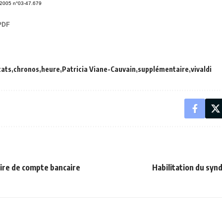
.2005 n°03-47.679
cats
chronos
heure
Patricia Viane-Cauvain
supplémentaire
vivaldi
ire de compte bancaire
Habilitation du syndi