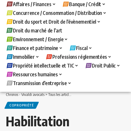
Affaires / Finances
Banque / Crédit
Concurrence / Consommation / Distribution
Droit du sport et Droit de l’évènementiel
Droit du marché de l’art
Environnement / Energie
Finance et patrimoine
Fiscal
Immobilier
Professions réglementées
Propriété intellectuelle et TIC
Droit Public
Ressources humaines
Transmission d’entreprise
Chronos - Vivaldi avocats
>
Tous les articles
>
Immobilier
>
Copropriété
>
Habilitat
COPROPRIÉTÉ
Habilitation