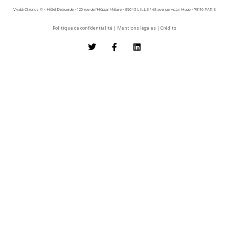
Vivaldi Chronos © - Hôtel Delagarde - 120, rue de l'Hôpital Militaire - 59043 LILLE / 45 avenue Victor Hugo - 75116 PARIS
Politique de confidentialité
|
Mentions légales
|
Crédits