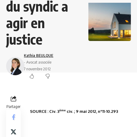
du syndic a
agir en
justice
Kathia BEULQUE
- Avocat associée
7 novembre 2012
Partager
ème
SOURCE : Civ. 3
civ. ; 9 mai 2012, n°11-10.293