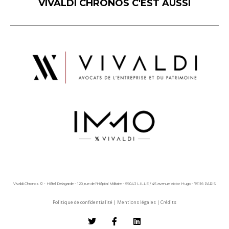
VIVALDI CHRONOS C'EST AUSSI
Vivaldi Chronos © - Hôtel Delagarde - 120, rue de l'Hôpital Militaire - 59043 LILLE / 45 avenue Victor Hugo - 75116 PARIS
Politique de confidentialité
|
Mentions légales
|
Crédits