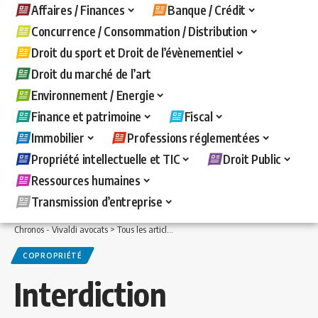
Affaires / Finances
Banque / Crédit
Concurrence / Consommation / Distribution
Droit du sport et Droit de l’évènementiel
Droit du marché de l’art
Environnement / Energie
Finance et patrimoine
Fiscal
Immobilier
Professions réglementées
Propriété intellectuelle et TIC
Droit Public
Ressources humaines
Transmission d’entreprise
Chronos - Vivaldi avocats
>
Tous les articles
>
Immobilier
>
Copropriété
>
Interdict
COPROPRIÉTÉ
Interdiction