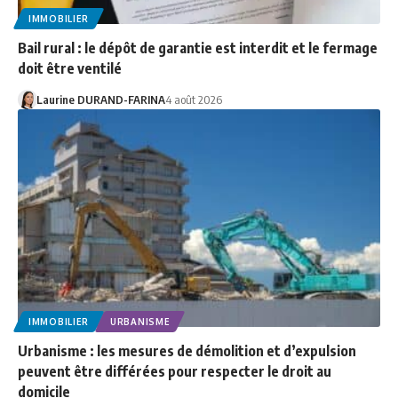
IMMOBILIER
Bail rural : le dépôt de garantie est interdit et le fermage
doit être ventilé
Laurine DURAND-FARINA
4 août 2026
IMMOBILIER
URBANISME
Urbanisme : les mesures de démolition et d’expulsion
peuvent être différées pour respecter le droit au
domicile