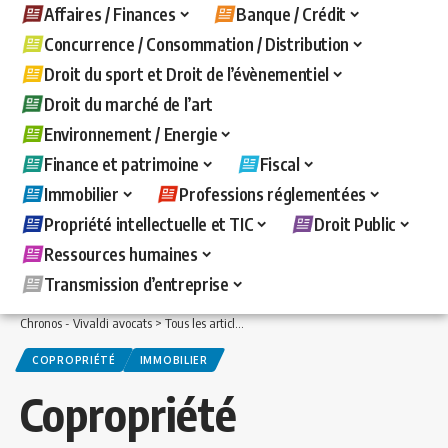
Affaires / Finances
Banque / Crédit
Concurrence / Consommation / Distribution
Droit du sport et Droit de l’évènementiel
Droit du marché de l’art
Environnement / Energie
Finance et patrimoine
Fiscal
Immobilier
Professions réglementées
Propriété intellectuelle et TIC
Droit Public
Ressources humaines
Transmission d’entreprise
Chronos - Vivaldi avocats
>
Tous les articles
>
Immobilier
>
Copropriété
>
Coproprié
COPROPRIÉTÉ
IMMOBILIER
Copropriété