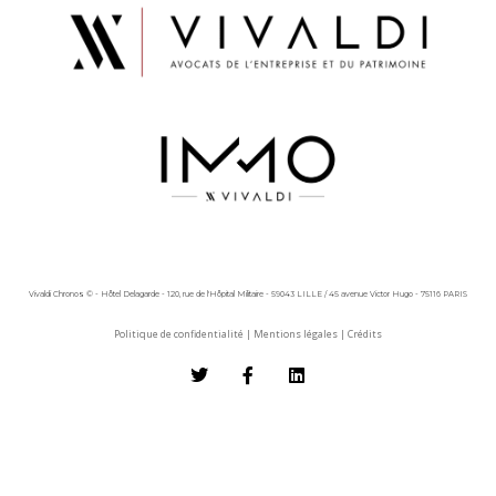
Vivaldi Chronos © - Hôtel Delagarde - 120, rue de l'Hôpital Militaire - 59043 LILLE / 45 avenue Victor Hugo - 75116 PARIS
Politique de confidentialité
|
Mentions légales
|
Crédits