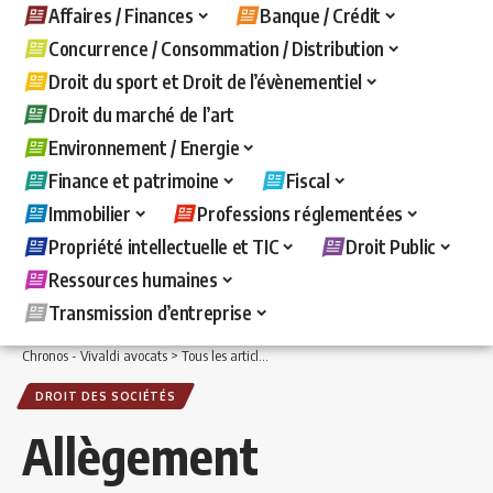
Affaires / Finances
Banque / Crédit
Concurrence / Consommation / Distribution
Droit du sport et Droit de l’évènementiel
Droit du marché de l’art
Environnement / Energie
Finance et patrimoine
Fiscal
Immobilier
Professions réglementées
Propriété intellectuelle et TIC
Droit Public
Ressources humaines
Transmission d’entreprise
Chronos - Vivaldi avocats
>
Tous les articles
>
Affaires / Finances
>
Droit des sociét
DROIT DES SOCIÉTÉS
Allègement