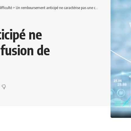
ifficulté
>
Un remboursement anticipé ne caractérise pas une confusion de patrimoine
icipé ne
nfusion de