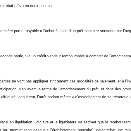
rix était prévu en deux phases :
remière partie, payable à l’achat à l’aide d’un prêt bancaire souscrite par l’acq
econde partie, via un crédit-vendeur remboursable à compter de l’amortisseme
parties ne vont pas appliquer strictement ces modalités de paiement, et à l’inv
ticipation, bien avant le terme de l’amortissement du prêt, et dans des prop
difficulté l’acquéreur, l’arrêt parlant même « d’assèchement de sa trésorerie 
placé en liquidation judiciaire et le liquidateur va estimer que le rembourse
s (au premier rang desquels l’établissement bancaire), caractérise une rela