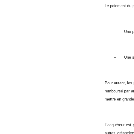
Le paiement du p
–
Une p
–
Une s
Pour autant, les 
remboursé par an
mettre en grande 
L’acquéreur est 
autres créancier