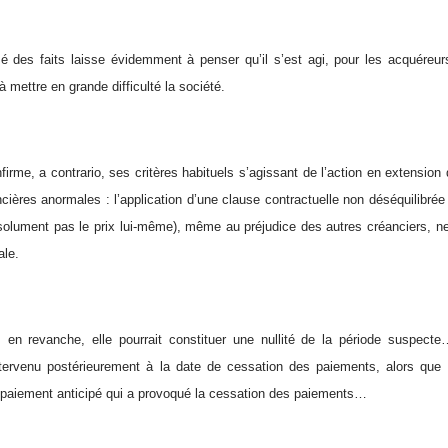
sé des faits laisse évidemment à penser qu’il s’est agi, pour les acquéreurs
à mettre en grande difficulté la société.
firme, a contrario, ses critères habituels s’agissant de l’action en extensio
ncières anormales : l’application d’une clause contractuelle non déséquilibrée (
olument pas le prix lui-même), même au préjudice des autres créanciers, ne 
ale.
 en revanche, elle pourrait constituer une nullité de la période suspec
ntervenu postérieurement à la date de cessation des paiements, alors que 
le paiement anticipé qui a provoqué la cessation des paiements…