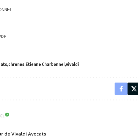
BONNEL
cats
chronos
Etienne Charbonnel
vivaldi
NEL
eur de Vivaldi Avocats