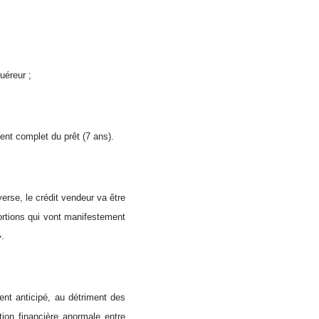
uéreur ;
nt complet du prêt (7 ans).
erse, le crédit vendeur va être
ortions qui vont manifestement
».
ment anticipé, au détriment des
tion financière anormale entre