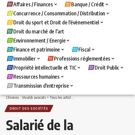
Affaires / Finances
Banque / Crédit
Concurrence / Consommation / Distribution
Droit du sport et Droit de l’évènementiel
Droit du marché de l’art
Environnement / Energie
Finance et patrimoine
Fiscal
Immobilier
Professions réglementées
Propriété intellectuelle et TIC
Droit Public
Ressources humaines
Transmission d’entreprise
Chronos - Vivaldi avocats
>
Tous les articles
>
Affaires / Finances
>
Droit des sociét
DROIT DES SOCIÉTÉS
Salarié de la