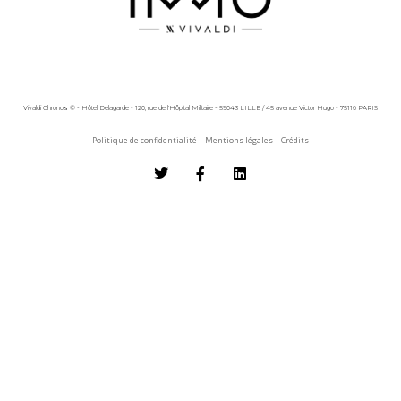
Vivaldi Chronos © - Hôtel Delagarde - 120, rue de l'Hôpital Militaire - 59043 LILLE / 45 avenue Victor Hugo - 75116 PARIS
Politique de confidentialité
|
Mentions légales
|
Crédits