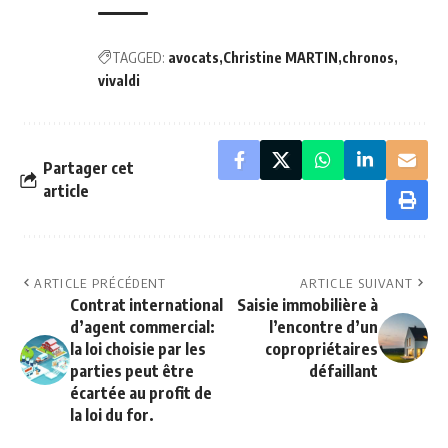
TAGGED:
avocats
Christine MARTIN
chronos
vivaldi
Partager cet
article
ARTICLE PRÉCÉDENT
ARTICLE SUIVANT
Contrat international
Saisie immobilière à
d’agent commercial:
l’encontre d’un
la loi choisie par les
copropriétaires
parties peut être
défaillant
écartée au profit de
la loi du for.