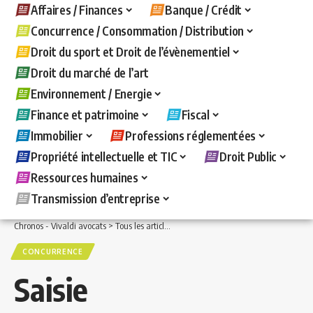
Affaires / Finances
Banque / Crédit
Concurrence / Consommation / Distribution
Droit du sport et Droit de l’évènementiel
Droit du marché de l’art
Environnement / Energie
Finance et patrimoine
Fiscal
Immobilier
Professions réglementées
Propriété intellectuelle et TIC
Droit Public
Ressources humaines
Transmission d’entreprise
Chronos - Vivaldi avocats
>
Tous les articles
>
Concurrence / Consommation / Distri
CONCURRENCE
Saisie