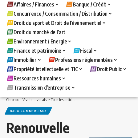
Affaires / Finances
Banque / Crédit
Concurrence / Consommation / Distribution
Droit du sport et Droit de l’évènementiel
Droit du marché de l’art
Environnement / Energie
Finance et patrimoine
Fiscal
Immobilier
Professions réglementées
Propriété intellectuelle et TIC
Droit Public
Ressources humaines
Transmission d’entreprise
Chronos - Vivaldi avocats
>
Tous les articles
>
Immobilier
>
Baux commerciaux
>
R
BAUX COMMERCIAUX
Renouvelle