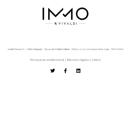
Vivaldi Chronos © - Hôtel Delagarde - 120, rue de l'Hôpital Militaire - 59043 LILLE / 45 avenue Victor Hugo - 75116 PARIS
Politique de confidentialité
|
Mentions légales
|
Crédits