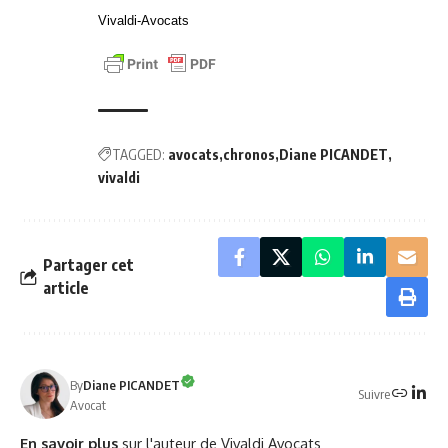
Vivaldi-Avocats
TAGGED:
avocats
chronos
Diane PICANDET
vivaldi
Partager cet
article
By
Diane PICANDET
Suivre
Avocat
En savoir plus
sur l'auteur de Vivaldi Avocats