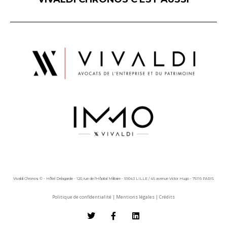
Vivaldi Chronos © - Hôtel Delagarde - 120, rue de l'Hôpital Militaire - 59043 LILLE / 45 avenue Victor Hugo - 75116 PARIS
Politique de confidentialité
|
Mentions légales
|
Crédits