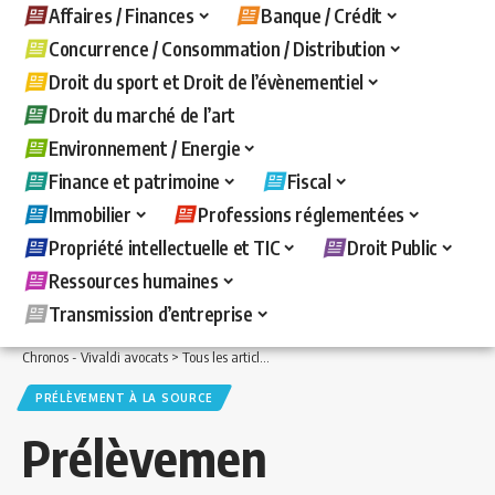
Affaires / Finances
Banque / Crédit
Concurrence / Consommation / Distribution
Droit du sport et Droit de l’évènementiel
Droit du marché de l’art
Environnement / Energie
Finance et patrimoine
Fiscal
Immobilier
Professions réglementées
Propriété intellectuelle et TIC
Droit Public
Ressources humaines
Transmission d’entreprise
Chronos - Vivaldi avocats
>
Tous les articles
>
Fiscal
>
Prélèvement à la source
>
P
PRÉLÈVEMENT À LA SOURCE
Prélèvemen