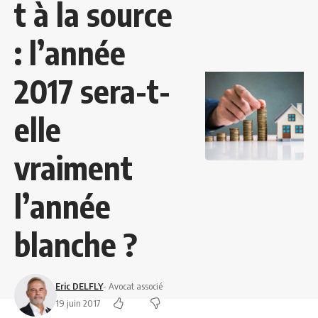
t à la source
: l’année
2017 sera-t-
elle
vraiment
l’année
blanche ?
Eric DELFLY
- Avocat associé
19 juin 2017