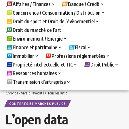
Affaires / Finances
Banque / Crédit
Concurrence / Consommation / Distribution
Droit du sport et Droit de l’évènementiel
Droit du marché de l’art
Environnement / Energie
Finance et patrimoine
Fiscal
Immobilier
Professions réglementées
Propriété intellectuelle et TIC
Droit Public
Ressources humaines
Transmission d’entreprise
Chronos - Vivaldi avocats
>
Tous les articles
>
Droit Public
>
Contrats et marchés pu
CONTRATS ET MARCHÉS PUBLICS
L’open data