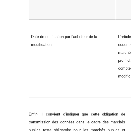
Date de notification par l’acheteur de la
L’artic
modification
essenti
marchés
profil 
compter
modific
Enfin, il convient d’indiquer que cette obligation de
transmission des données dans le cadre des marchés
publics reste obligatoire pour les marchés publics et