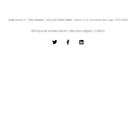
Vivaldi Chronos © - Hôtel Delagarde - 120, rue de l'Hôpital Militaire - 59043 LILLE / 45 avenue Victor Hugo - 75116 PARIS
Politique de confidentialité
|
Mentions légales
|
Crédits