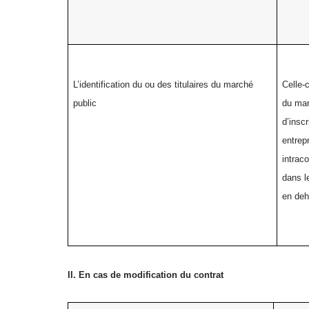
L’identification du ou des titulaires du marché
Celle-
public
du mar
d’inscr
entrep
intrac
dans l
en deh
II. En cas de modification du contrat