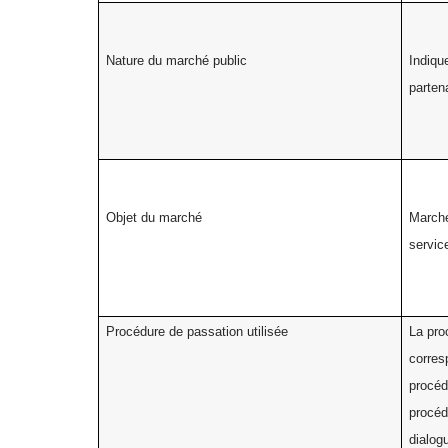
Nature du marché public
Indiqu
parten
Objet du marché
Marché
servic
Procédure de passation utilisée
La pro
corres
procéd
procéd
dialog