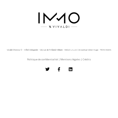
Vivaldi Chronos © - Hôtel Delagarde - 120, rue de l'Hôpital Militaire - 59043 LILLE / 45 avenue Victor Hugo - 75116 PARIS
Politique de confidentialité
|
Mentions légales
|
Crédits