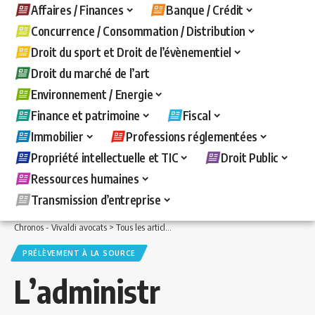
Affaires / Finances
Banque / Crédit
Concurrence / Consommation / Distribution
Droit du sport et Droit de l’évènementiel
Droit du marché de l’art
Environnement / Energie
Finance et patrimoine
Fiscal
Immobilier
Professions réglementées
Propriété intellectuelle et TIC
Droit Public
Ressources humaines
Transmission d’entreprise
Chronos - Vivaldi avocats
>
Tous les articles
>
Fiscal
>
Prélèvement à la source
>
L
PRÉLÈVEMENT À LA SOURCE
L’administr