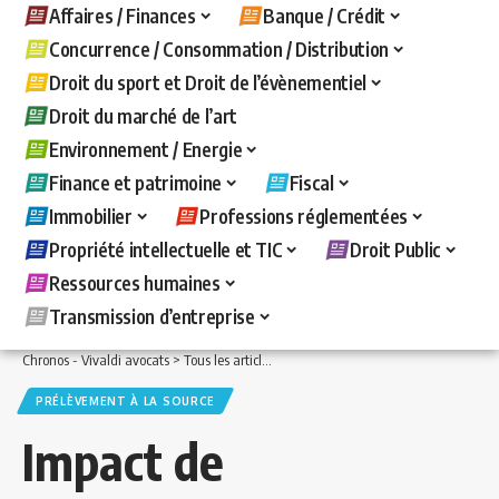
Affaires / Finances
Banque / Crédit
Concurrence / Consommation / Distribution
Droit du sport et Droit de l’évènementiel
Droit du marché de l’art
Environnement / Energie
Finance et patrimoine
Fiscal
Immobilier
Professions réglementées
Propriété intellectuelle et TIC
Droit Public
Ressources humaines
Transmission d’entreprise
Chronos - Vivaldi avocats
>
Tous les articles
>
Fiscal
>
Prélèvement à la source
>
I
PRÉLÈVEMENT À LA SOURCE
Impact de