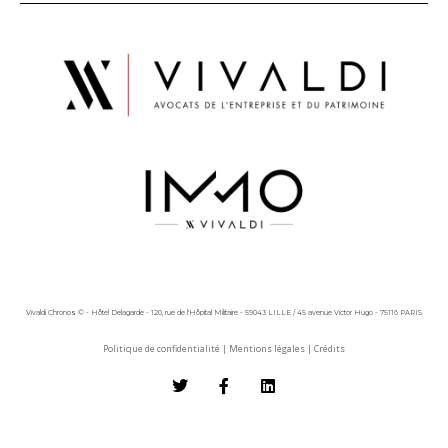
Vivaldi Chronos © - Hôtel Delagarde - 120, rue de l'Hôpital Militaire - 59043 LILLE / 45 avenue Victor Hugo - 75116 PARIS
Politique de confidentialité
|
Mentions légales
|
Crédits