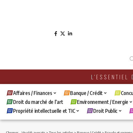
L'ESSENTIEL
Affaires / Finances
Banque / Crédit
Concu
Droit du marché de l’art
Environnement / Energie
Propriété intellectuelle et TIC
Droit Public
Chronos - Vivaldi avocats
>
Tous les articles
>
Banque / Crédit
>
Fraude et responsa