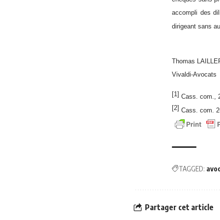
accompli des dil
dirigeant sans au
Thomas LAILLE
Vivaldi-Avocats
[1]
Cass. com., 2
[2]
Cass. com. 2
TAGGED:
avo
Partager cet article