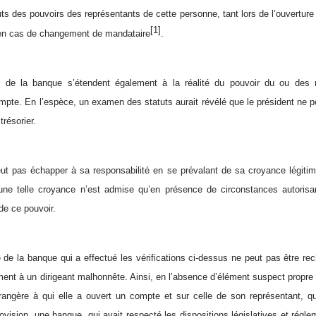
tuts des pouvoirs des représentants
de cette personne, tant lors de l’ouvertur
[1]
en cas de changement de mandataire
.
ns de la banque
s’étendent également à la réalité du pouvoir du ou des r
ompte. En l’espèce, un examen des statuts aurait révélé que le président ne p
trésorier.
ut pas échapper à sa responsabilité en se prévalant de sa croyance légiti
une telle croyance n’est admise qu’en présence de circonstances autoris
é de ce pouvoir.
é de la banque qui a effectué les vérifications ci-dessus ne peut pas être re
nt à un dirigeant malhonnête. Ainsi, en l’absence d’élément suspect propre 
trangère à qui elle a ouvert un compte et sur celle de son
représentant
, q
vision, une banque, qui avait respecté les dispositions législatives et régl