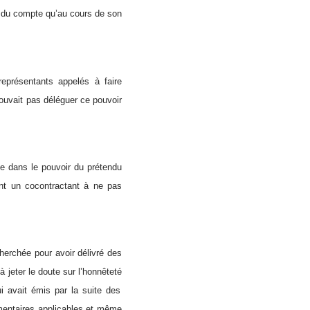
e du compte qu’au cours de son
eprésentants appelés à faire
ouvait pas déléguer ce pouvoir
me
dans le pouvoir du prétendu
ant un cocontractant à ne pas
cherchée pour avoir délivré des
à jeter le
doute sur l’honnêteté
ui avait émis par la suite des
ementaires applicables et même