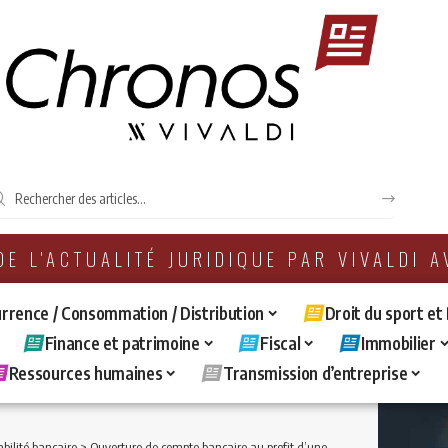
 DE L'ACTUALITÉ JURIDIQUE PAR VIVALDI 
rrence / Consommation / Distribution
Droit du sport et
Finance et patrimoine
Fiscal
Immobilier
Ressources humaines
Transmission d’entreprise
bilité bancaire
>
Ouverture de compte bancaire au profit d’une personne morale : la banque doit vérifier systématiquement les pouvoirs du représentant légal