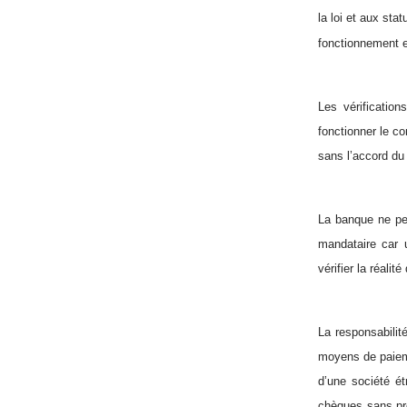
la loi et aux sta
fonctionnement 
Les vérificatio
fonctionner le c
sans l’accord du 
La banque ne pe
mandataire car 
vérifier la réalit
La responsabilit
moyens de paieme
d’une société é
chèques sans pro