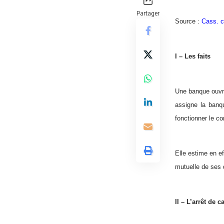
Partager
Source :
Cass. c
I – Les faits
Une banque ouvre
assigne la banqu
fonctionner le c
Elle estime en e
mutuelle de ses 
II – L’arrêt de c