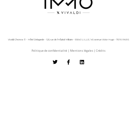
Vivaldi Chronos © - Hôtel Delagarde - 120, rue de l'Hôpital Militaire - 59043 LILLE / 45 avenue Victor Hugo - 75116 PARIS
Politique de confidentialité
|
Mentions légales
|
Crédits