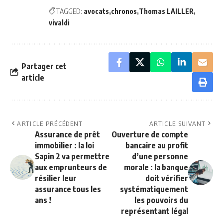
TAGGED:
avocats
chronos
Thomas LAILLER
vivaldi
Partager cet
article
ARTICLE PRÉCÉDENT
ARTICLE SUIVANT
Assurance de prêt
Ouverture de compte
immobilier : la loi
bancaire au profit
Sapin 2 va permettre
d’une personne
aux emprunteurs de
morale : la banque
résilier leur
doit vérifier
assurance tous les
systématiquement
ans !
les pouvoirs du
représentant légal