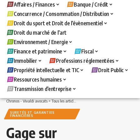
Affaires / Finances
Banque / Crédit
Concurrence / Consommation / Distribution
Droit du sport et Droit de l’évènementiel
Droit du marché de l’art
Environnement / Energie
Finance et patrimoine
Fiscal
Immobilier
Professions réglementées
Propriété intellectuelle et TIC
Droit Public
Ressources humaines
Transmission d’entreprise
Chronos - Vivaldi avocats
>
Tous les articles
>
Banque / Crédit
>
Suretés et garanti
SURETÉS ET GARANTIES
FINANCIÈRES
Gage sur