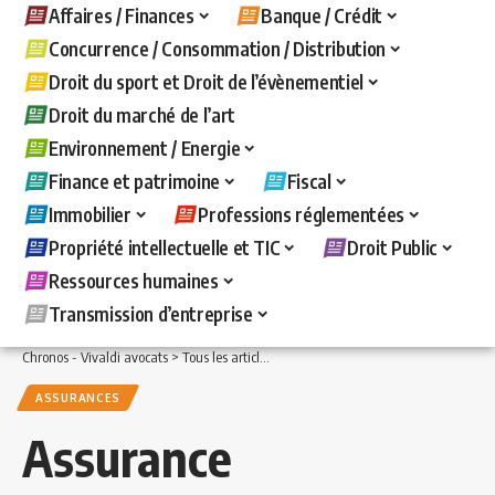
Affaires / Finances
Banque / Crédit
Concurrence / Consommation / Distribution
Droit du sport et Droit de l’évènementiel
Droit du marché de l’art
Environnement / Energie
Finance et patrimoine
Fiscal
Immobilier
Professions réglementées
Propriété intellectuelle et TIC
Droit Public
Ressources humaines
Transmission d’entreprise
Chronos - Vivaldi avocats
>
Tous les articles
>
Banque / Crédit
>
Assurances
>
Assu
ASSURANCES
Assurance