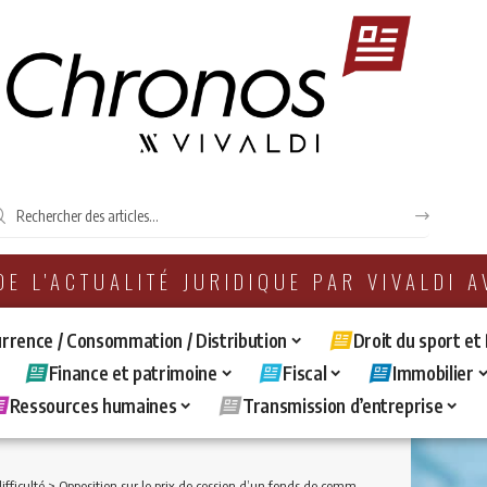
 DE L'ACTUALITÉ JURIDIQUE PAR VIVALDI 
rrence / Consommation / Distribution
Droit du sport et
Finance et patrimoine
Fiscal
Immobilier
Ressources humaines
Transmission d’entreprise
ifficulté
>
Opposition sur le prix de cession d’un fonds de commerce : que deviennent les fonds en cas d’ouverture d’une procédure collective