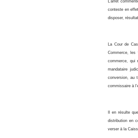
L’arrêt commenté
conteste en effe
disposer, résult
La Cour de Cass
Commerce, les f
commerce, qui n
mandataire judi
conversion, au t
commissaire à l’e
Il en résulte qu
distribution en 
verser à la Caiss