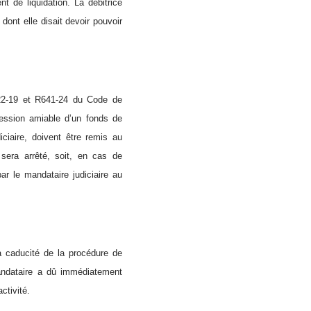
t de liquidation. La débitrice
dont elle disait devoir pouvoir
622-19 et R641-24 du Code de
ession amiable d’un fonds de
ciaire, doivent être remis au
 sera arrêté, soit, en cas de
par le mandataire judiciaire au
la caducité de la procédure de
mandataire a dû immédiatement
ctivité.