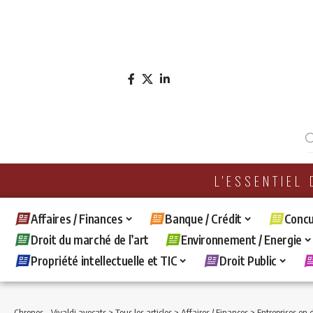
L'ESSENTIEL
Affaires / Finances
Banque / Crédit
Concu
Droit du marché de l’art
Environnement / Energie
Propriété intellectuelle et TIC
Droit Public
Chronos - Vivaldi avocats
>
Tous les articles
>
Affaires / Finances
>
Entreprises en d