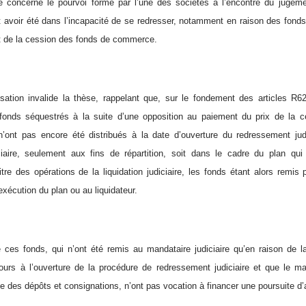
 concerne le pourvoi formé par l’une des sociétés à l’encontre du jugemen
t avoir été dans l’incapacité de se redresser, notamment en raison des fonds 
at de la cession des fonds de commerce.
ation invalide la thèse, rappelant que, sur le fondement des articles R
onds séquestrés à la suite d’une opposition au paiement du prix de la c
’ont pas encore été distribués à la date d’ouverture du redressement judi
ciaire, seulement aux fins de répartition, soit dans le cadre du plan qui
itre des opérations de la liquidation judiciaire, les fonds étant alors remis 
xécution du plan ou au liquidateur.
e ces fonds, qui n’ont été remis au mandataire judiciaire qu’en raison de 
cours à l’ouverture de la procédure de redressement judiciaire et que le 
e des dépôts et consignations, n’ont pas vocation à financer une poursuite d’a