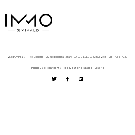
Vivaldi Chronos © - Hôtel Delagarde - 120, rue de l'Hôpital Militaire - 59043 LILLE / 45 avenue Victor Hugo - 75116 PARIS
Politique de confidentialité
|
Mentions légales
|
Crédits