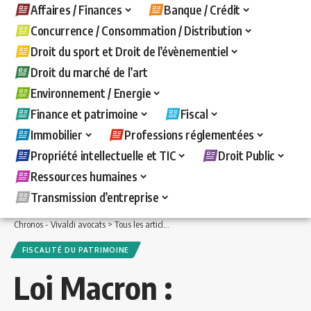
Affaires / Finances
Banque / Crédit
Concurrence / Consommation / Distribution
Droit du sport et Droit de l’évènementiel
Droit du marché de l’art
Environnement / Energie
Finance et patrimoine
Fiscal
Immobilier
Professions réglementées
Propriété intellectuelle et TIC
Droit Public
Ressources humaines
Transmission d’entreprise
Chronos - Vivaldi avocats
>
Tous les articles
>
Finance et patrimoine
>
Fiscalité d
FISCALITÉ DU PATRIMOINE
Loi Macron :