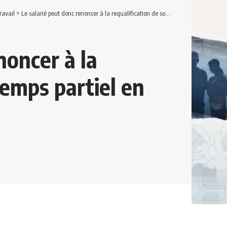
ravail
>
Le salarié peut donc renoncer à la requalification de son temps partiel en temps complet.
noncer à la
temps partiel en