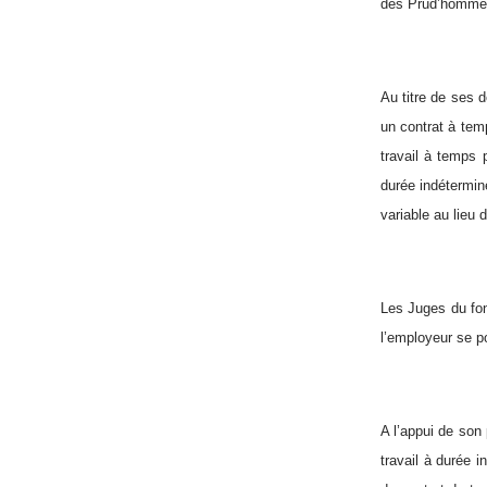
des Prud’hommes a
Au titre de ses d
un contrat à tem
travail à temps 
durée indéterminé
variable au lieu
Les Juges du fon
l’employeur se p
A l’appui de son p
travail à durée 