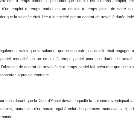
avail écrit à temps partiel fait présumer que l’emploi est à temps complet, c
ion d’un emploi à temps partiel en un emploi à temps plein, de sorte qu
er que la salariée était liée à la société par un contrat de travail à durée in
 également valoir que la salariée, qui ne conteste pas qu’elle était engagée 
artiel requalifié en un emploi à temps partiel pour une durée de travail 
 l’absence de contrat de travail écrit à temps partiel fait présumer que l’empl
rapporter la preuve contraire.
ur considérant que la Cour d’Appel devant laquelle la salariée revendiquait l
omplet, mais celle d’un horaire égal à celui des premiers mois d’activité, a f
demande.