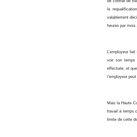
de contrat de tr
la requalificat
valablement décid
heures par mois.
L’employeur fait
voir son temps p
effectuée, et que
l’employeur peut 
Mais la Haute Co
travail à temps c
limite de cette 