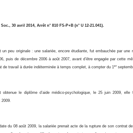
oc., 30 avril 2014, Arrêt n° 810 FS-P+B (n° U 12-21.041).
 un peu originale : une salariée, encore étudiante, fut embauchée par une 
2006, puis de décembre 2006 à août 2007, avant d’être engagée par cette m
er
at de travail à durée indéterminée à temps complet, à compter du 1
septembr
t obtenue le diplôme d’aide médico-psychologique, le 25 juin 2009, elle
t 2009.
ate du 08 août 2009, la salariée prenait acte de la rupture de son contrat de t