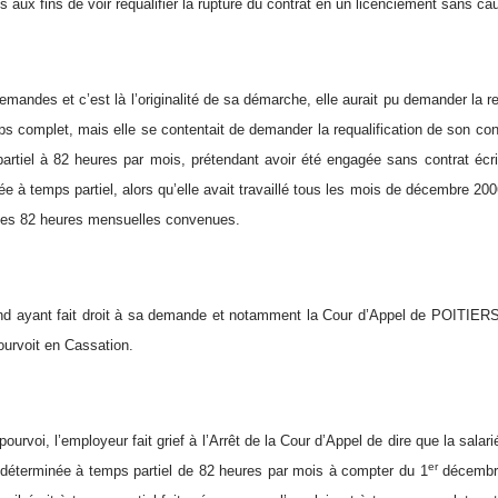
ux fins de voir requalifier la rupture du contrat en un licenciement sans cau
emandes et c’est là l’originalité de sa démarche, elle aurait pu demander la re
ps complet, mais elle se contentait de demander la requalification de son cont
partiel à 82 heures par mois, prétendant avoir été engagée sans contrat écri
e à temps partiel, alors qu’elle avait travaillé tous les mois de décembre 2006
 des 82 heures mensuelles convenues.
d ayant fait droit à sa demande et notamment la Cour d’Appel de POITIERS 
ourvoit en Cassation.
ourvoi, l’employeur fait grief à l’Arrêt de la Cour d’Appel de dire que la salarié
er
indéterminée à temps partiel de 82 heures par mois à compter du 1
décembre