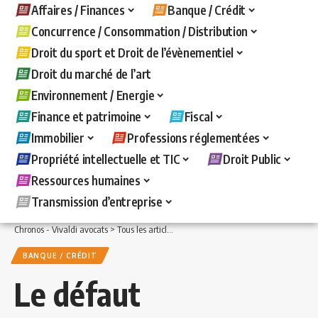
Affaires / Finances
Banque / Crédit
Concurrence / Consommation / Distribution
Droit du sport et Droit de l’évènementiel
Droit du marché de l’art
Environnement / Energie
Finance et patrimoine
Fiscal
Immobilier
Professions réglementées
Propriété intellectuelle et TIC
Droit Public
Ressources humaines
Transmission d’entreprise
Chronos - Vivaldi avocats
>
Tous les articles
>
Banque / Crédit
>
Le défaut de décla
BANQUE / CRÉDIT
Le défaut