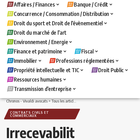
Affaires / Finances
Banque / Crédit
Concurrence / Consommation / Distribution
Droit du sport et Droit de l’évènementiel
Droit du marché de l’art
Environnement / Energie
Finance et patrimoine
Fiscal
Immobilier
Professions réglementées
Propriété intellectuelle et TIC
Droit Public
Ressources humaines
Transmission d’entreprise
Chronos - Vivaldi avocats
>
Tous les articles
>
Affaires / Finances
>
Contrats civils
CONTRATS CIVILS ET
COMMERCIAUX
Irrecevabilit