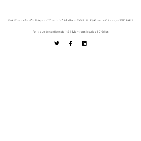
Vivaldi Chronos © - Hôtel Delagarde - 120, rue de l'Hôpital Militaire - 59043 LILLE / 45 avenue Victor Hugo - 75116 PARIS
Politique de confidentialité
|
Mentions légales
|
Crédits