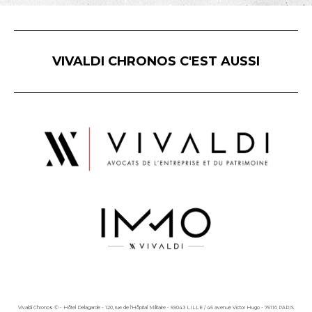
VIVALDI CHRONOS C'EST AUSSI
Vivaldi Chronos © - Hôtel Delagarde - 120, rue de l'Hôpital Militaire - 59043 LILLE / 45 avenue Victor Hugo - 75116 PARIS