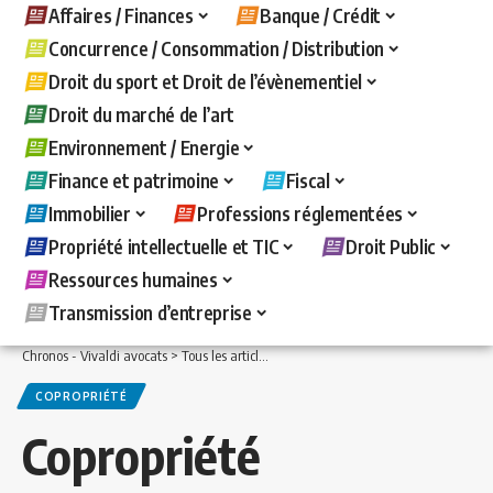
Affaires / Finances
Banque / Crédit
Concurrence / Consommation / Distribution
Droit du sport et Droit de l’évènementiel
Droit du marché de l’art
Environnement / Energie
Finance et patrimoine
Fiscal
Immobilier
Professions réglementées
Propriété intellectuelle et TIC
Droit Public
Ressources humaines
Transmission d’entreprise
Chronos - Vivaldi avocats
>
Tous les articles
>
Immobilier
>
Copropriété
>
Coproprié
COPROPRIÉTÉ
Copropriété