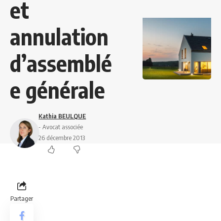
et
annulation
d’assemblé
e générale
Kathia BEULQUE
- Avocat associée
26 décembre 2013
Partager