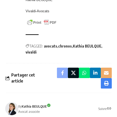
Vivaldi-Avocats
TAGGED:
avocats
chronos
Kathia BEULQUE
vivaldi
Partager cet
article
By
Kathia BEULQUE
Suivre
Avocat associée