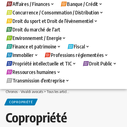
Affaires / Finances
Banque / Crédit
Concurrence / Consommation / Distribution
Droit du sport et Droit de l’évènementiel
Droit du marché de l’art
Environnement / Energie
Finance et patrimoine
Fiscal
Immobilier
Professions réglementées
Propriété intellectuelle et TIC
Droit Public
Ressources humaines
Transmission d’entreprise
Chronos - Vivaldi avocats
>
Tous les articles
>
Immobilier
>
Copropriété
>
Coproprié
COPROPRIÉTÉ
Copropriété