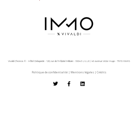
Vivaldi Chronos © - Hôtel Delagarde - 120, rue de l'Hôpital Militaire - 59043 LILLE / 45 avenue Victor Hugo - 75116 PARIS
Politique de confidentialité
|
Mentions légales
|
Crédits