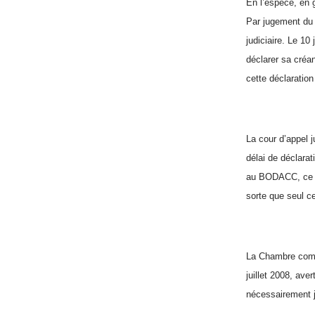
En l’espèce, en 
Par jugement du 
judiciaire. Le 10 
déclarer sa créa
cette déclaratio
La cour d’appel j
délai de déclara
au BODACC, ce dé
sorte que seul ce
La Chambre comme
juillet 2008, ave
nécessairement j