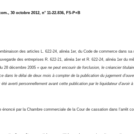
com., 30 octobre 2012, n° 11-22.836, FS-P+B
 combinaison des articles L. 622-24, alinéa 1er, du Code de commerce dans sa r
sauvegarde des entreprises R. 622-21, alinéa 1er et R. 622-24, alinéa 1er du 
 du 28 décembre 2005
« que ne peut encourir de forclusion, le créancier titulai
ce dans le délai de deux mois à compter de la publication du jugement d’ou
it été averti personnellement avant cette publication par le liquidateur d’avoir 
ipe énoncé par la Chambre commerciale de la Cour de cassation dans l’arrêt 