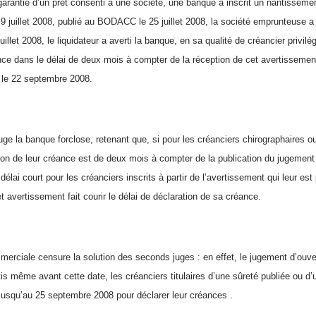
garantie d’un prêt consenti à une société, une banque a inscrit un nantissem
9 juillet 2008, publié au BODACC le 25 juillet 2008, la société emprunteuse a 
juillet 2008, le liquidateur a averti la banque, en sa qualité de créancier privilég
nce dans le délai de deux mois à compter de la réception de cet avertissemen
n le 22 septembre 2008.
uge la banque forclose, retenant que, si pour les créanciers chirographaires ou 
tion de leur créance est de deux mois à compter de la publication du jugement
lai court pour les créanciers inscrits à partir de l’avertissement qui leur es
t avertissement fait courir le délai de déclaration de sa créance.
rciale censure la solution des seconds juges : en effet, le jugement d’ouver
rtis même avant cette date, les créanciers titulaires d’une sûreté publiée ou d’
usqu’au 25 septembre 2008 pour déclarer leur créances .