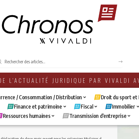
 DE L'ACTUALITÉ JURIDIQUE PAR VIVALDI 
rrence / Consommation / Distribution
Droit du sport et
Finance et patrimoine
Fiscal
Immobilier
Ressources humaines
Transmission d’entreprise
ion de deux mois ouvert pour les créanciers titulaires de sûretés publiées ou de contrats publiés