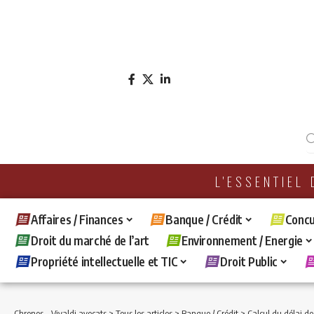
L'ESSENTIEL
Affaires / Finances
Banque / Crédit
Concu
Droit du marché de l’art
Environnement / Energie
Propriété intellectuelle et TIC
Droit Public
Chronos - Vivaldi avocats
>
Tous les articles
>
Banque / Crédit
>
Calcul du délai de déclarat