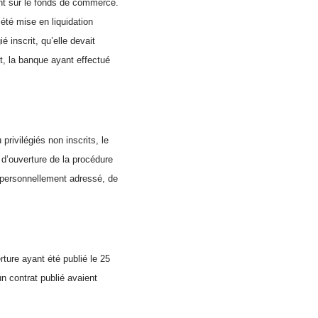
ent sur le fonds de commerce.
été mise en liquidation
ié inscrit, qu’elle devait
t, la banque ayant effectué
privilégiés non inscrits, le
 d’ouverture de la procédure
t personnellement adressé, de
ture ayant été publié le 25
un contrat publié avaient