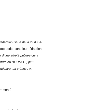
édaction issue de la loi du 26
même code, dans leur rédaction
re d’une sûreté publiée qui a
verture au BODACC , peu
à déclarer sa créance ».
commenté.