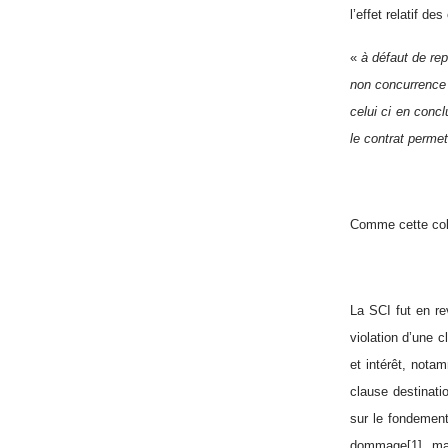
l’effet relatif de
«
à défaut de rep
non concurrence 
celui ci en concl
le contrat permet
Comme cette coll
La SCI fut en re
violation d’une 
et intérêt, nota
clause destinatio
sur le fondement
dommage
[1]
, ma