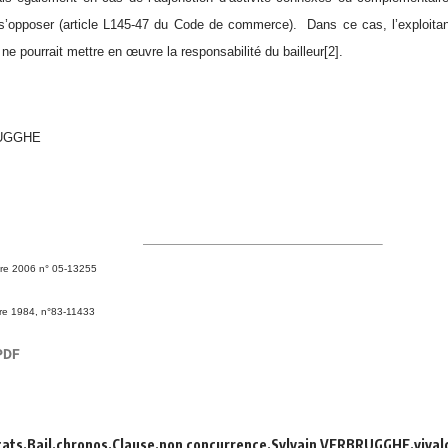
 s’opposer (article L145-47 du Code de commerce). Dans ce cas, l’exploitan
ne pourrait mettre en œuvre la responsabilité du bailleur
[2]
.
RUGGHE
bre 2006 n° 05-13255
bre 1984, n°83-11433
cats
Bail
chronos
Clause
non concurrence
Sylvain VERBRUGGHE
vival