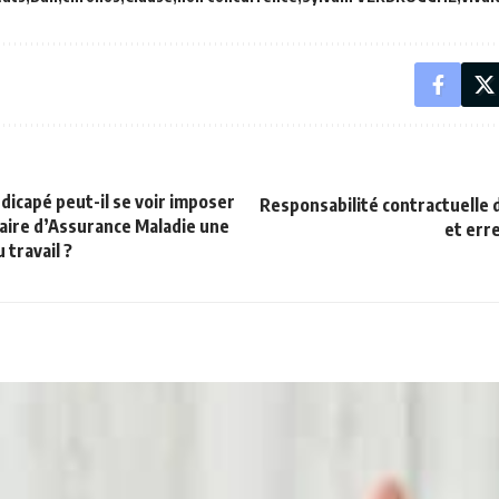
ndicapé peut-il se voir imposer
Responsabilité contractuelle 
maire d’Assurance Maladie une
et err
 travail ?