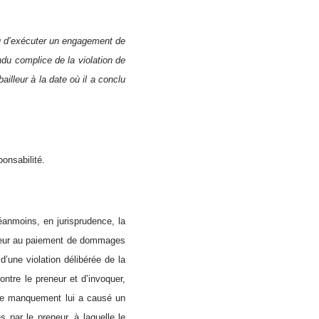
enu d’exécuter un engagement de
ndu complice de la violation de
ailleur à la date où il a conclu
onsabilité.
anmoins, en jurisprudence, la
illeur au paiement de dommages
d’une violation délibérée de la
ontre le preneur et d’invoquer,
 ce manquement lui a causé un
 par le preneur, à laquelle le