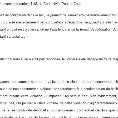
s conventions (article 1165 du Code civil). Pour la Cour,
ort de l’obligation dans le bail, le preneur ne saurait être personnellement t
contracté précédemment par son bailleur à l’égard de tiers, sauf s’il s’est re
uant un bail en connaissance de l’existence et de la teneur de l’obligation du b
tant sa violation.
»
usion frauduleuse n’était pas rapportée, le preneur a été dégagé de toute resp
vanche condamnée pour cette violation de la clause de non concurrence. Né
clause de non concurrence n’aboutit pas forcément à la condamnation du ba
mment lorsque cette violation lui imposée : tel sera le cas, bien évidemment, 
n du bail, qui permet au tiers victime de cette violation d’agir directement c
 de la responsabilité délictuelle, un manquement contractuel dès lors que
is également en cas de l’adjonction d’activité connexes ou complémentaires