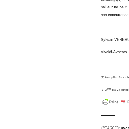
bailleur ne peut
non concurrence 
Sylvain VERB
Vivaldi-Avocats
[1]
Ass. plén. 6 octo
ème
[2]
3
civ, 24 octo
TAGGED:
avo