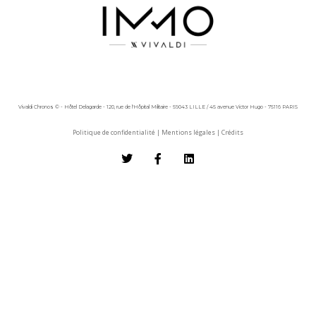
Vivaldi Chronos © - Hôtel Delagarde - 120, rue de l'Hôpital Militaire - 59043 LILLE / 45 avenue Victor Hugo - 75116 PARIS
Politique de confidentialité
|
Mentions légales
|
Crédits