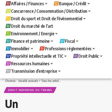
Affaires / Finances
Banque / Crédit
Concurrence / Consommation / Distribution
Droit du sport et Droit de l’évènementiel
Droit du marché de l’art
Environnement / Energie
Finance et patrimoine
Fiscal
Immobilier
Professions réglementées
Propriété intellectuelle et TIC
Droit Public
Ressources humaines
Transmission d’entreprise
Chronos - Vivaldi avocats
>
Tous les articles
>
Ressources humaines
>
Droit indivi
DROIT INDIVIDUEL DU TRAVAIL
Un