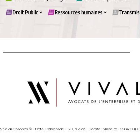
Droit Public
Ressources humaines
Transmiss
Vivaldi Chronos © - Hôtel Delagarde - 120, rue de l'Hôpital Militaire - 59043 LI