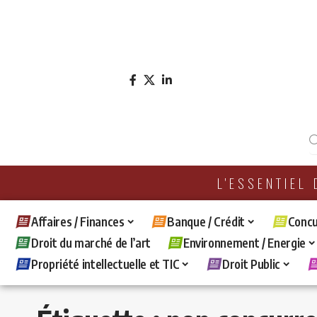
L'ESSENTIEL
Affaires / Finances
Banque / Crédit
Concu
Droit du marché de l’art
Environnement / Energie
Propriété intellectuelle et TIC
Droit Public