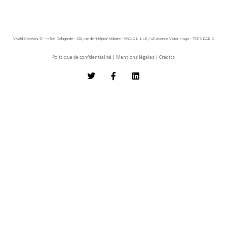
Vivaldi Chronos © - Hôtel Delagarde - 120, rue de l'Hôpital Militaire - 59043 LILLE / 45 avenue Victor Hugo - 75116 PARIS
Politique de confidentialité
|
Mentions légales
|
Crédits