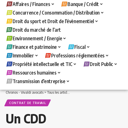
Affaires / Finances
Banque / Crédit
Concurrence / Consommation / Distribution
Droit du sport et Droit de l’évènementiel
Droit du marché de l’art
Environnement / Energie
Finance et patrimoine
Fiscal
Immobilier
Professions réglementées
Propriété intellectuelle et TIC
Droit Public
Ressources humaines
Transmission d’entreprise
Chronos - Vivaldi avocats
>
Tous les articles
>
Ressources humaines
>
Contrat de t
CONTRAT DE TRAVAIL
Un CDD