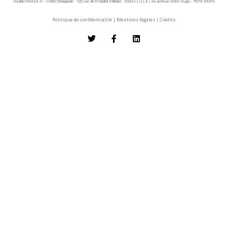
Vivaldi Chronos © - Hôtel Delagarde - 120, rue de l'Hôpital Militaire - 59043 LILLE / 45 avenue Victor Hugo - 75116 PARIS
Politique de confidentialité
|
Mentions légales
|
Crédits