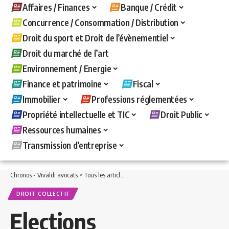
Affaires / Finances
Banque / Crédit
Concurrence / Consommation / Distribution
Droit du sport et Droit de l’évènementiel
Droit du marché de l’art
Environnement / Energie
Finance et patrimoine
Fiscal
Immobilier
Professions réglementées
Propriété intellectuelle et TIC
Droit Public
Ressources humaines
Transmission d’entreprise
Chronos - Vivaldi avocats
>
Tous les articles
>
Ressources humaines
>
Droit collecti
DROIT COLLECTIF
Elections