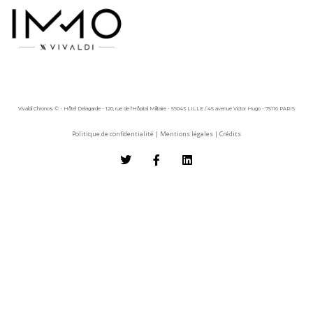
Vivaldi Chronos © - Hôtel Delagarde - 120, rue de l'Hôpital Militaire - 59043 LILLE / 45 avenue Victor Hugo - 75116 PARIS
Politique de confidentialité
|
Mentions légales
|
Crédits