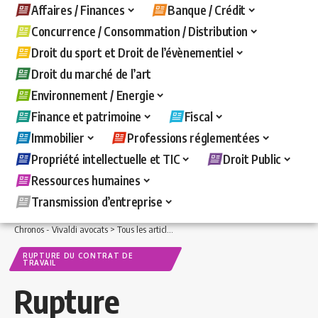
Affaires / Finances
Banque / Crédit
Concurrence / Consommation / Distribution
Droit du sport et Droit de l’évènementiel
Droit du marché de l’art
Environnement / Energie
Finance et patrimoine
Fiscal
Immobilier
Professions réglementées
Propriété intellectuelle et TIC
Droit Public
Ressources humaines
Transmission d’entreprise
Chronos - Vivaldi avocats
>
Tous les articles
>
Ressources humaines
>
Rupture du c
RUPTURE DU CONTRAT DE
TRAVAIL
Rupture