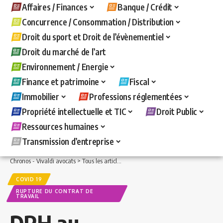
Affaires / Finances
Banque / Crédit
Concurrence / Consommation / Distribution
Droit du sport et Droit de l’évènementiel
Droit du marché de l’art
Environnement / Energie
Finance et patrimoine
Fiscal
Immobilier
Professions réglementées
Propriété intellectuelle et TIC
Droit Public
Ressources humaines
Transmission d’entreprise
Chronos - Vivaldi avocats
>
Tous les articles
>
Ressources humaines
>
Rupture du c
COVID 19
RUPTURE DU CONTRAT DE
TRAVAIL