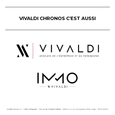
VIVALDI CHRONOS C'EST AUSSI
Vivaldi Chronos © - Hôtel Delagarde - 120, rue de l'Hôpital Militaire - 59043 LILLE / 45 avenue Victor Hugo - 75116 PARIS