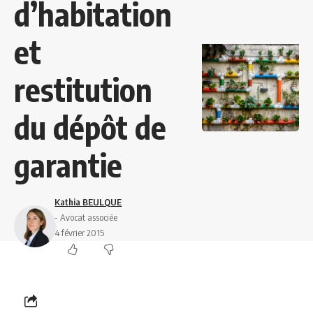
d’habitation
et
restitution
du dépôt de
garantie
Kathia BEULQUE
- Avocat associée
4 février 2015