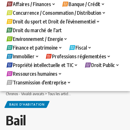
Affaires / Finances
Banque / Crédit
Concurrence / Consommation / Distribution
Droit du sport et Droit de l’évènementiel
Droit du marché de l’art
Environnement / Energie
Finance et patrimoine
Fiscal
Immobilier
Professions réglementées
Propriété intellectuelle et TIC
Droit Public
Ressources humaines
Transmission d’entreprise
Chronos - Vivaldi avocats
>
Tous les articles
>
Immobilier
>
Baux d'habitation
>
Ba
BAUX D'HABITATION
Bail