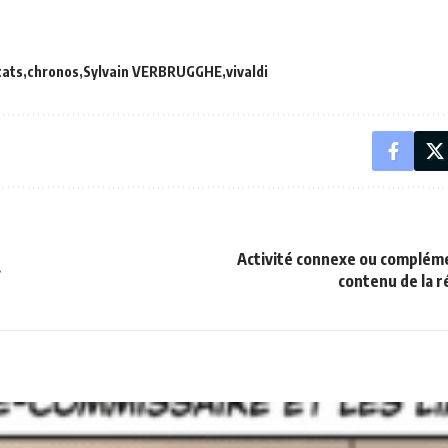
cats
chronos
Sylvain VERBRUGGHE
vivaldi
Activité connexe ou compléme
»
contenu de la r