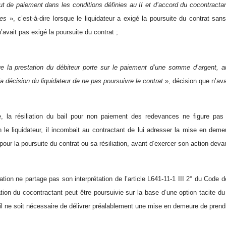
t de paiement dans les conditions définies au II et d’accord du cocontractan
les
», c’est-à-dire lorsque le liquidateur a exigé la poursuite du contrat sa
n’avait pas exigé la poursuite du contrat ;
e la prestation du débiteur porte sur le paiement d’une somme d’argent, au
a décision du liquidateur de ne pas poursuivre le contrat
», décision que n’avai
 la résiliation du bail pour non paiement des redevances ne figure pas
on le liquidateur, il incombait au contractant de lui adresser la mise en deme
 pour la poursuite du contrat ou sa résiliation, avant d’exercer son action dev
tion ne partage pas son interprétation de l’article L641-11-1 III 2° du Code
iation du cocontractant peut être poursuivie sur la base d’une option tacite du
’il ne soit nécessaire de délivrer préalablement une mise en demeure de prendr