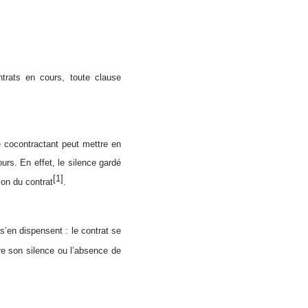
ontrats en cours, toute clause
le cocontractant peut mettre en
urs. En effet, le silence gardé
[1]
ion du contrat
.
’en dispensent : le contrat se
ère son silence ou l’absence de