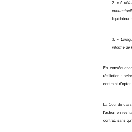
2. «
A défau
contractuel
liquidateur 
3. «
Lorsqu
informé de l
En conséquence,
résiliation : sel
contraint d’opter
La Cour de cassa
l’action en résil
contrat, sans qu