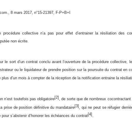
om., 8 mars 2017, n°15-21397, F-P+B+I
e procédure collective n’a pas pour effet d’entrainer la résiliation des c
éputée non écrite.
sur le sort d’un contrat conclu avant l’ouverture de la procédure collective, 
trateur ou le liquidateur de prendre position sur la poursuite du contrat en co
 plus d’un mois à compter de la réception de la notification entraine la résiliat
[2]
ion n’est toutefois pas obligatoire
, de sorte que de nombreux cocontractant s
[3]
la prise de position définitive du mandataire
, qui ne peut se réfugier derri
[4]
pour s’abstenir d’honorer les échéances du contrat
.