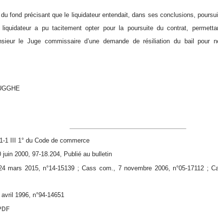
 du fond précisant que le liquidateur entendait, dans ses conclusions, poursui
 liquidateur a pu tacitement opter pour la poursuite du contrat, permetta
nsieur le Juge commissaire d’une demande de résiliation du bail pour 
RUGGHE
11-1 III 1° du Code de commerce
uin 2000, 97-18.204, Publié au bulletin
 mars 2015, n°14-15139 ; Cass com., 7 novembre 2006, n°05-17112 ; Cass
avril 1996, n°94-14651