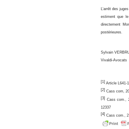
L’arrêt des juges
estiment que le
directement Mo
postérieures.
Sylvain VERB
Vivaldi-Avocats
[1]
Article L641-
[2]
Cass com, 20 j
[3]
Cass com., 24
12337
[4]
Cass com., 2 