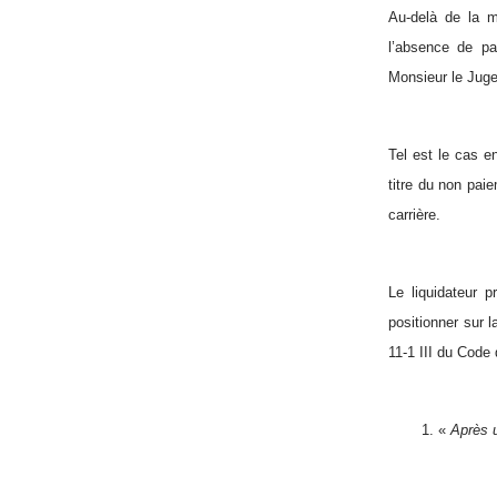
Au-delà de la mi
l’absence de pa
Monsieur le Juge
Tel est le cas e
titre du non pai
carrière.
Le liquidateur p
positionner sur l
11-1 III du Code 
1. «
Après u