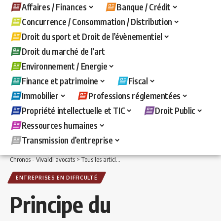
Affaires / Finances
Banque / Crédit
Concurrence / Consommation / Distribution
Droit du sport et Droit de l’évènementiel
Droit du marché de l’art
Environnement / Energie
Finance et patrimoine
Fiscal
Immobilier
Professions réglementées
Propriété intellectuelle et TIC
Droit Public
Ressources humaines
Transmission d’entreprise
Chronos - Vivaldi avocats
>
Tous les articles
>
Affaires / Finances
>
Entreprises en d
ENTREPRISES EN DIFFICULTÉ
Principe du