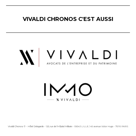
VIVALDI CHRONOS C'EST AUSSI
Vivaldi Chronos © - Hôtel Delagarde - 120, rue de l'Hôpital Militaire - 59043 LILLE / 45 avenue Victor Hugo - 75116 PARIS