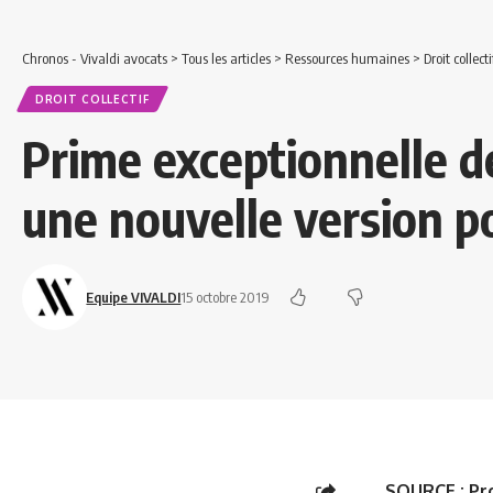
Chronos - Vivaldi avocats
>
Tous les articles
>
Ressources humaines
>
Droit collecti
DROIT COLLECTIF
Prime exceptionnelle de
une nouvelle version p
Equipe VIVALDI
15 octobre 2019
SOURCE :
Pr