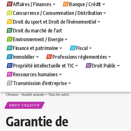
Affaires / Finances
Banque / Crédit
Concurrence / Consommation / Distribution
Droit du sport et Droit de l’évènementiel
Droit du marché de l’art
Environnement / Energie
Finance et patrimoine
Fiscal
Immobilier
Professions réglementées
Propriété intellectuelle et TIC
Droit Public
Ressources humaines
Transmission d’entreprise
Chronos - Vivaldi avocats
>
Tous les articles
>
Ressources humaines
>
Droit collecti
DROIT COLLECTIF
Garantie de