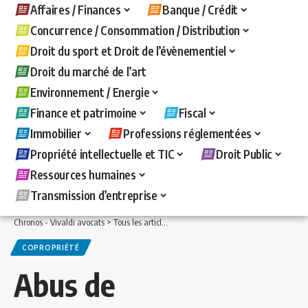
Affaires / Finances
Banque / Crédit
Concurrence / Consommation / Distribution
Droit du sport et Droit de l’évènementiel
Droit du marché de l’art
Environnement / Energie
Finance et patrimoine
Fiscal
Immobilier
Professions réglementées
Propriété intellectuelle et TIC
Droit Public
Ressources humaines
Transmission d’entreprise
Chronos - Vivaldi avocats
>
Tous les articles
>
Immobilier
>
Copropriété
>
Abus de m
COPROPRIÉTÉ
Abus de