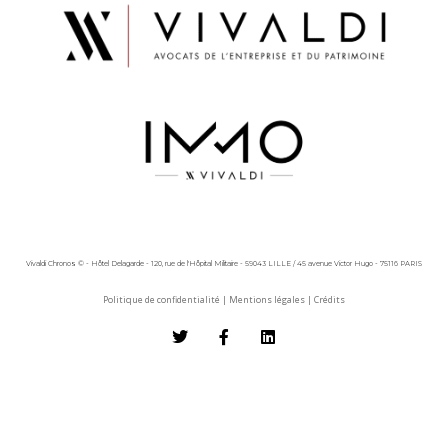
Vivaldi Chronos © - Hôtel Delagarde - 120, rue de l'Hôpital Militaire - 59043 LILLE / 45 avenue Victor Hugo - 75116 PARIS
Politique de confidentialité
|
Mentions légales
|
Crédits