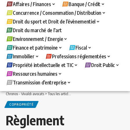
Affaires / Finances
Banque / Crédit
Concurrence / Consommation / Distribution
Droit du sport et Droit de l’évènementiel
Droit du marché de l’art
Environnement / Energie
Finance et patrimoine
Fiscal
Immobilier
Professions réglementées
Propriété intellectuelle et TIC
Droit Public
Ressources humaines
Transmission d’entreprise
Chronos - Vivaldi avocats
>
Tous les articles
>
Immobilier
>
Copropriété
>
Règlemen
COPROPRIÉTÉ
Règlement