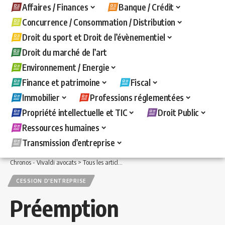
Affaires / Finances
Banque / Crédit
Concurrence / Consommation / Distribution
Droit du sport et Droit de l’évènementiel
Droit du marché de l’art
Environnement / Energie
Finance et patrimoine
Fiscal
Immobilier
Professions réglementées
Propriété intellectuelle et TIC
Droit Public
Ressources humaines
Transmission d’entreprise
Chronos - Vivaldi avocats
>
Tous les articles
>
Transmission d'entreprise
>
Cession 
CESSION D'ENTREPRISE
Préemption