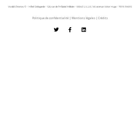
Vivaldi Chronos © - Hôtel Delagarde - 120, rue de l'Hôpital Militaire - 59043 LILLE / 45 avenue Victor Hugo - 75116 PARIS
Politique de confidentialité
|
Mentions légales
|
Crédits